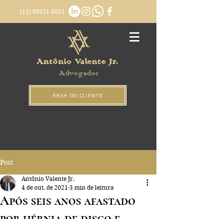
(11) 98911-0851
Antônio Valente Jr.
Advogados
ÁREA DO CLIENTE
Post
Antônio Valente Jr.
4 de out. de 2021
3 min de leitura
Após seis anos afastado
por hérnia de disco e