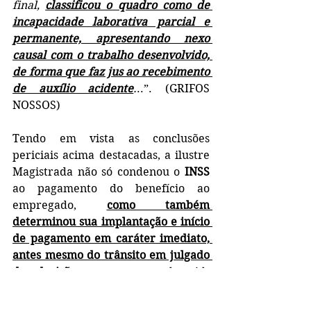
final, 
classificou o quadro como de 
incapacidade laborativa parcial e 
permanente, apresentando nexo 
causal com o trabalho desenvolvido, 
de forma que faz jus ao recebimento 
de auxílio acidente
.
..”. (GRIFOS 
NOSSOS)
Tendo em vista as conclusões 
periciais acima destacadas, a ilustre 
Magistrada não só condenou o 
INSS
ao pagamento do benefício ao 
empregado, 
como também 
determinou sua implantação e início 
de pagamento em caráter imediato, 
antes mesmo do trânsito em julgado 
da decisão
: “... 
em tendo sido 
constatada a incapacidade 
laborativa parcial e o nexo com a 