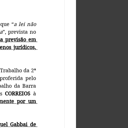
 que “
a lei não 
da
”, prevista no 
a previsão em 
nos jurídicos, 
rabalho da 2ª 
roferida pelo 
balho da Barra 
s 
CORREIOS
 à 
lmente por um 
uel Gabbai de 