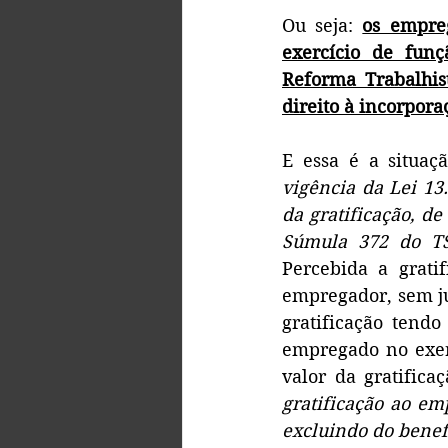
Ou seja: 
os empreg
exercício de funçã
Reforma Trabalhis
direito à incorpora
E essa é a situa
vigência da Lei 13
da gratificação, d
Súmula 372 do TS
Percebida a grati
empregador, sem jus
gratificação tendo
empregado no exer
valor da gratificaç
gratificação ao em
excluindo do benefí