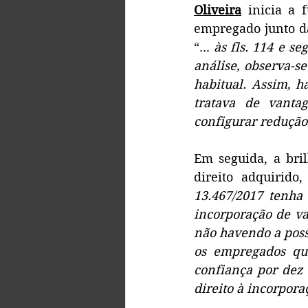
Oliveira
 inicia a 
empregado junto da
“... 
às fls. 114 e se
análise, observa-se
habitual. Assim, ha
tratava de vanta
configurar redução 
Em seguida, a bril
direito adquirido,
13.467/2017 tenha 
incorporação de val
não havendo a possi
os empregados que
confiança por dez
direito à incorpora