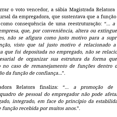
rar o voto vencedor, a sábia Magistrada Relatora 
cursal da empregadora, que sustentava que a função
 como consequência de uma reestruturação: “... 
a 
empresa, que, por conveniência, altera ou extingue
es, não se afigura como justo motivo para a supres
nção, visto que tal justo motivo é relacionado a 
a que foi depositada no empregado, não se relacion
esarial de organizar sua estrutura da forma que
o no caso de remanejamento de funções dentro d
ão da função de confiança...
”.
dora Relatora finaliza: “... 
a promoção de re
 quadro de pessoal do empregador não pode afetar
ado, integrado, em face do princípio da estabilida
e função recebida por muitos anos.
”.