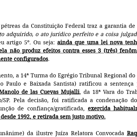
pétreas da Constituição Federal traz a garantia de
to adquirido, o ato jurídico perfeito e a coisa julga
u artigo 5º. Ou seja: 
ainda que uma lei nova tenh
ela não produz efeitos contra esses 3 (três) fenôme
mente configurados
.
nto, a 14ª Turma do Egrégio Tribunal Regional do T
 Paulo e Baixada Santista) ratificou a sentença p
Manolo de las Cuevas Mujalli
, da 18ª Vara do Tra
/SP. Pela decisão, foi ratificada a condenação do
unção de confiança/gratificada, 
exercida habitua
desde 1992, e retirada sem justo motivo.
unânime) da ilustre Juíza Relatora Convocada 
Raq