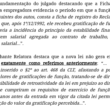
fundamentação do julgado destacando que a Ficha
 empregadora evidencia o período em que a função 
guintes dos autos, consta a ficha de registro do Recl
 que, após 1º/12/1992, ele recebeu gratificação de f
via a incidência do princípio da estabilidade finan
gem salarial agregada ao contrato de trabalho,
salarial
...”.
hante Relatora destaca que a nova lei não gera efe
 
exatamente como referimos anteriormente
: “... 
inserido o §2º ao art. 468 da CLT, afastando a pos
ores de gratificações de função, tratando-se de dire
bilidade de retroatividade da lei em prejuízo ao dire
 cumpriram os requisitos de exercício de funçã
 anos antes da entrada em vigor da citada lei per
ção do valor da gratificação percebida
...”. 