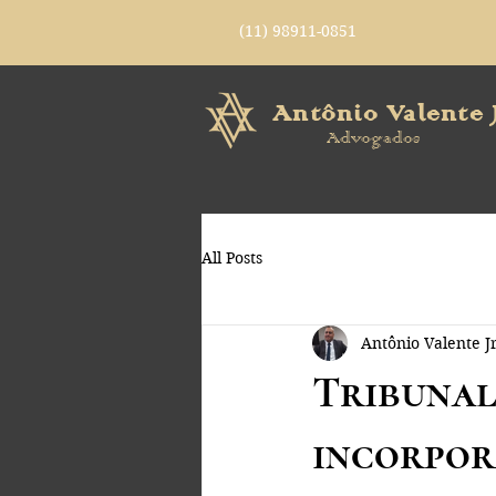
(11) 98911-0851
Antônio Valente J
Advogados
All Posts
Antônio Valente Jr
Tribunal
incorpor