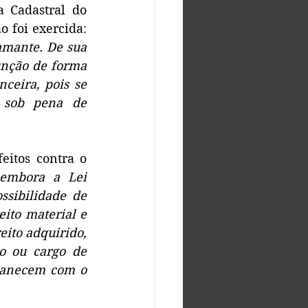
 Cadastral do 
foi exercida: 
amante. De sua 
unção de forma 
ceira, pois se 
 sob pena de 
itos contra o 
embora a Lei 
sibilidade de 
ito material e 
ito adquirido, 
o ou cargo de 
manecem com o 