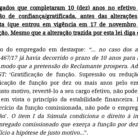
ados que completaram 10 (dez) anos no efetivo e
o de confiança/gratificada, antes das alterações 
ta (que entrou em vigência em 17 de novembro d
ção. Mesmo que a alteração trazida por esta lei diga 
ção do empregado em destaque: 
“... no caso dos a
.467/17 já havia decorrido o prazo de 10 anos para 
e modo que a pretensão do Reclamante prospera. Ade
T:
 ‘Gratificação de função. Supressão ou redução.
ficação de função por dez ou mais anos pelo em
to motivo, revertê-lo a seu cargo efetivo, não poderá
 em vista o princípio da estabilidade financeira. 
cício da função comissionada, não pode o emprega
ão’
. O item I da Súmula condiciona o direito à in
pregado comissionado que exerça a função por dez 
cio a hipótese de justo motivo...
”
.