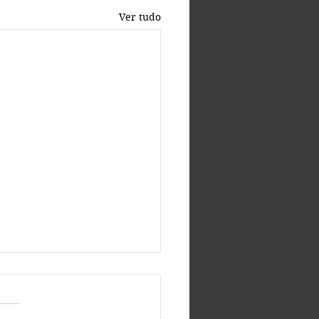
Ver tudo
ncio no trabalho:
do o(a) trabalhador(a)
a de reclamar por medo