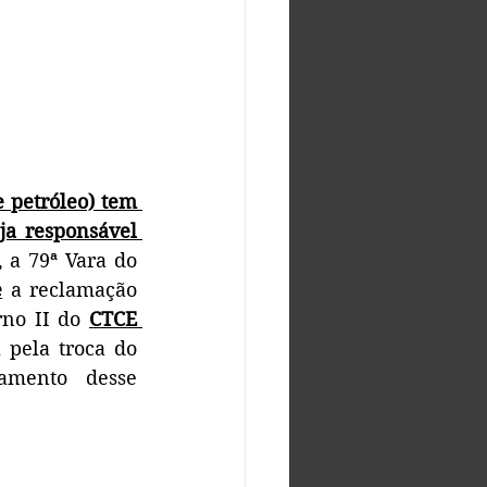
 petróleo) tem 
a responsável 
, a 79ª Vara do 
e
 a reclamação 
rno II do 
CTCE 
 pela troca do 
amento desse 