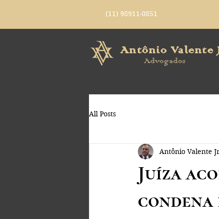
(11) 98911-0851
Antônio Valente J
Advogados
All Posts
Antônio Valente Jr
Juíza ac
condena 