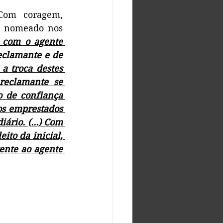
Com coragem, 
o nomeado nos 
 com o agente 
eclamante e de 
 troca destes 
reclamante se 
 de confiança 
os emprestados 
rio. (...) Com 
ito da inicial, 
ente ao agente 