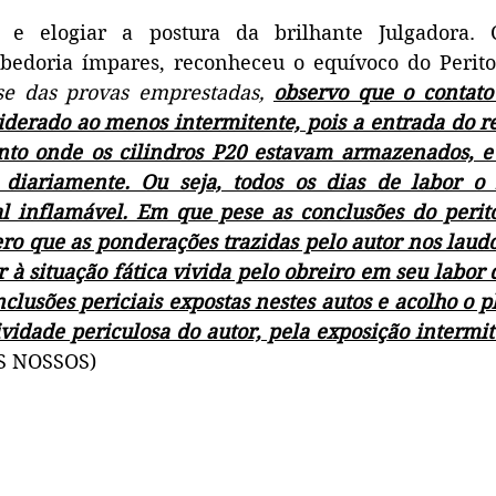
 e elogiar a postura da brilhante Julgadora. 
bedoria ímpares, reconheceu o equívoco do Perit
ise das provas emprestadas, 
observo que o contato
siderado ao menos intermitente, pois a entrada do r
nto onde os cilindros P20 estavam armazenados, e a
a diariamente. Ou seja, todos os dias de labor o 
l inflamável. Em que pese as conclusões do perito
ero que as ponderações trazidas pelo autor nos laud
 situação fática vivida pelo obreiro em seu labor diá
nclusões periciais expostas nestes autos e acolho o ple
vidade periculosa do autor, pela exposição intermit
OS NOSSOS)