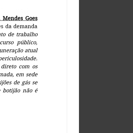
a Mendes Goes
es da demanda 
to de trabalho 
urso público, 
neração atual 
ericulosidade. 
ireto com os 
amada, em sede 
jões de gás se 
botijão não é 