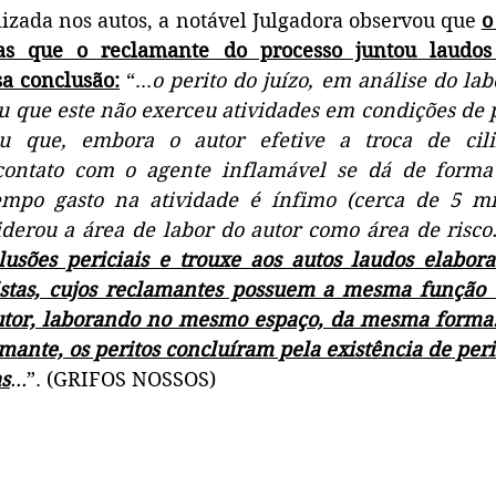
lizada nos autos, a notável Julgadora observou que 
o
as que o reclamante do processo juntou laudos 
a conclusão:
 “...
o perito do juízo, em análise do lab
u que este não exerceu atividades em condições de p
ou que, embora o autor efetive a troca de cili
contato com o agente inflamável se dá de forma 
mpo gasto na atividade é ínfimo (cerca de 5 min
erou a área de labor do autor como área de risco.
usões periciais e trouxe aos autos laudos elabora
stas, cujos reclamantes possuem a mesma função 
utor, laborando no mesmo espaço, da mesma forma. 
mante, os peritos concluíram pela existência de peri
as
...
”. (GRIFOS NOSSOS)