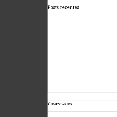
Posts recentes
Equipamentos inadequados:
Comentários
quando isso gera direito à
Indenização? Os equipamentos