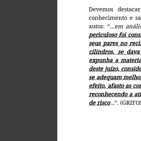
Devemos destacar
conhecimento e sa
autos: “
...em anál
periculoso foi con
seus pares no reci
cilindros, se dav
expunha a materia
deste juízo, consid
se adequam melhor à
efeito, afasto as co
reconhecendo a ati
de risco
...
”. (GRIF