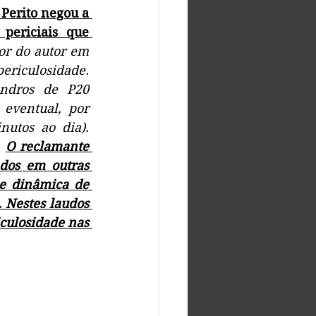
 Perito negou a 
periciais que 
or do autor em 
ericulosidade. 
ndros de P20 
eventual, por 
utos ao dia). 
 
O reclamante 
dos em outras 
e dinâmica de 
Nestes laudos 
culosidade nas 